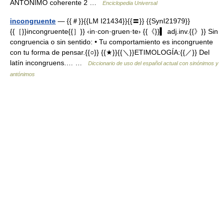
ANTÓNIMO coherente 2 …
Enciclopedia Universal
incongruente
— {{＃}}{{LM I21434}}{{〓}} {{SynI21979}}
{{［}}incongruente{{］}} ‹in·con·gruen·te› {{《}}▍ adj.inv.{{》}} Sin
congruencia o sin sentido: • Tu comportamiento es incongruente
con tu forma de pensar.{{○}} {{★}}{{＼}}ETIMOLOGÍA:{{／}} Del
latín incongruens.… …
Diccionario de uso del español actual con sinónimos y
antónimos