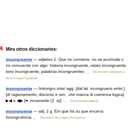
Mira otros diccionarios:
incongruente
— adjetivo 1. Que no conviene, no se acomoda o
no concuerda con algo: historia incongruente, relato incongruente,
tono incongruente, palabras incongruentes …
Diccionario Salamanca
de la Lengua Española
incongruente
— /inkongru ɛnte/ agg. [dal lat. incongruens entis ].
[di ragionamento, discorso e sim., che manca di coerenza logica]
▶◀ e ◀▶ [➨ incoerente (2. a)] …
Enciclopedia Italiana
incongruente
— adj. 2 g. Em que há ou que encerra
incongruência …
Dicionário da Língua Portuguesa