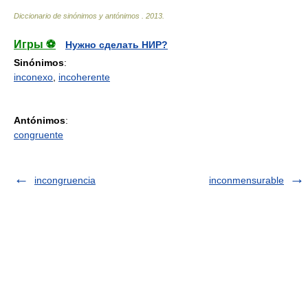
Diccionario de sinónimos y antónimos
.
2013
.
Игры ⚽
Нужно сделать НИР?
Sinónimos
:
inconexo
,
incoherente
Antónimos
:
congruente
incongruencia
inconmensurable