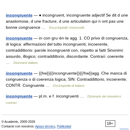
incongruente
— ● incongruent, incongruente adjectif Se dit d une
anastomose, d une fracture, d une articulation qui n ont pas une
bonne congruence …
Encyclopédie Universelle
incongruente
— in·con·gru·èn·te agg. 1. CO privo di congruenza,
di logica: affermazioni del tutto incongruenti; incoerente,
contraddittorio: parole incongruenti con, rispetto ai fatti Sinonimi:
assurdo, illogico; contraddittorio, discordante. Contrari: coerente
…
Dizionario italiano
incongruente
— {{hw}}{{incongruente}}{{/hw}}agg. Che manca di
congruenza o di coerenza logica; SIN. Contraddittorio, incoerente;
CONTR. Congruente …
Enciclopedia di italiano
incongruente
— pl.m. e f. incongruenti …
Dizionario dei sinonimi e
contrari
© Academic, 2000-2026
18+
Contacte con nosotros:
Apoyo técnico
,
Publicidad