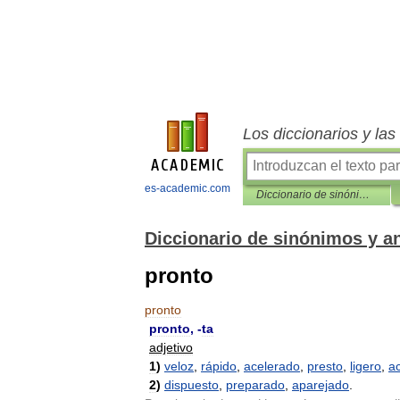
Los diccionarios y la
es-academic.com
Diccionario de sinónimos y antónimos
Diccionario de sinónimos y 
pronto
pronto
pronto
, -
ta
adjetivo
1
)
veloz
,
rápido
,
acelerado
,
presto
,
ligero
,
ac
2
)
dispuesto
,
preparado
,
aparejado
.