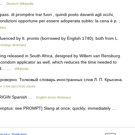
) …
Deutsch Wikipedia
pass. di prompĕre trar fuori , quindi posto davanti agli occhi,
 condizioni opportune per essere adoperata subito: la cena è p. ;
liana
uenced by It. pronto (borrowed by English 1740), both from L.
ymology dictionary
ng released in South Africa, designed by Willem van Rensburg.
 condom applicator as well, which reduces the time needed to
ired… …
Wikipedia
 проворно. Толковый словарь иностранных слов Л. П. Крысина.
х слов русского языка
ORIGIN Spanish …
English terms dictionary
promptus: see PROMPT] Slang at once; quickly; immediately …
técnico
,
Publicidad