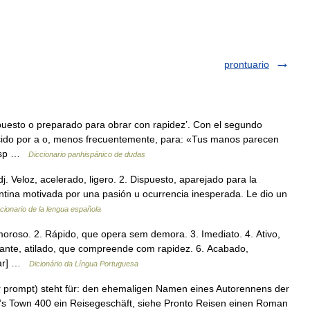
prontuario
spuesto o preparado para obrar con rapidez’. Con el segundo
ucido por a o, menos frecuentemente, para: «Tus manos parecen
 [Esp …
Diccionario panhispánico de dudas
dj. Veloz, acelerado, ligero. 2. Dispuesto, aparejado para la
entina motivada por una pasión u ocurrencia inesperada. Le dio un
cionario de la lengua española
oroso. 2. Rápido, que opera sem demora. 3. Imediato. 4. Ativo,
trante, atilado, que compreende com rapidez. 6. Acabado,
itar] …
Dicionário da Língua Portuguesa
oder prompt) steht für: den ehemaligen Namen eines Autorennens der
s Town 400 ein Reisegeschäft, siehe Pronto Reisen einen Roman