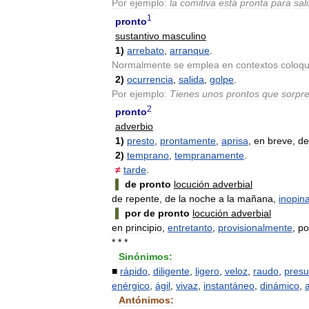
Por
ejemplo:
la
comitiva
está
pronta
para
sali
1
pronto
sustantivo
masculino
1
)
arrebato
,
arranque
.
Normalmente
se
emplea
en
contextos
coloqu
2
)
ocurrencia
,
salida
,
golpe
.
Por
ejemplo:
Tienes
unos
prontos
que
sorpr
2
pronto
adverbio
1
)
presto
,
prontamente
,
aprisa
,
en
breve
,
de
2
)
temprano
,
tempranamente
.
≠
tarde
.
▌
de
pronto
locución
adverbial
de
repente
,
de
la
noche
a
la
mañana
,
inopin
▌
por
de
pronto
locución
adverbial
en
principio
,
entretanto
,
provisionalmente
,
po
* * *
Sinónimos:
■
rápido
,
diligente
,
ligero
,
veloz
,
raudo
,
presu
enérgico
,
ágil
,
vivaz
,
instantáneo
,
dinámico
,
Antónimos: