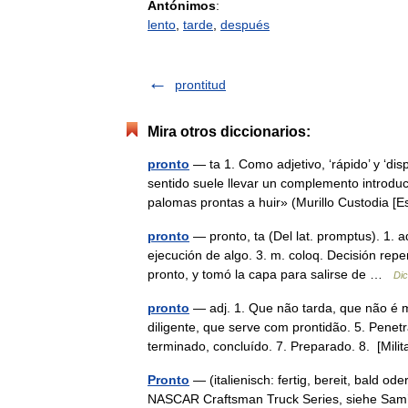
Antónimos
:
lento
,
tarde
,
después
prontitud
Mira otros diccionarios:
pronto
— ta 1. Como adjetivo, ‘rápido’ y ‘di
sentido suele llevar un complemento introd
palomas prontas a huir» (Murillo Custodia
pronto
— pronto, ta (Del lat. promptus). 1. a
ejecución de algo. 3. m. coloq. Decisión rep
pronto, y tomó la capa para salirse de …
Dic
pronto
— adj. 1. Que não tarda, que não é m
diligente, que serve com prontidão. 5. Pene
terminado, concluído. 7. Preparado. 8. [Mil
Pronto
— (italienisch: fertig, bereit, bald 
NASCAR Craftsman Truck Series, siehe Sam’