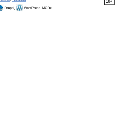
18+
Drupal,
WordPress, MODx.