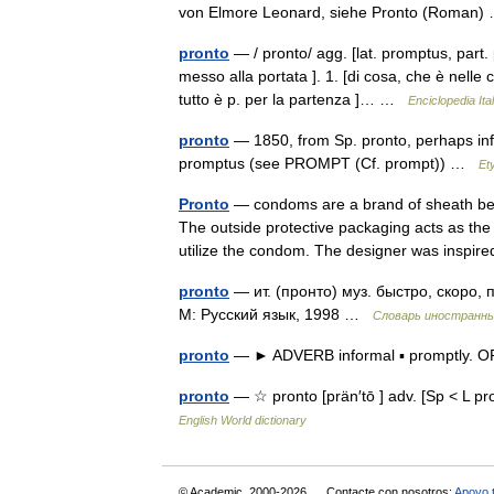
von Elmore Leonard, siehe Pronto (Roman
pronto
— / pronto/ agg. [lat. promptus, part. 
messo alla portata ]. 1. [di cosa, che è nelle
tutto è p. per la partenza ]… …
Enciclopedia Ita
pronto
— 1850, from Sp. pronto, perhaps infl
promptus (see PROMPT (Cf. prompt)) …
Et
Pronto
— condoms are a brand of sheath bei
The outside protective packaging acts as the
utilize the condom. The designer was insp
pronto
— ит. (пронто) муз. быстро, скоро,
М: Русский язык, 1998 …
Словарь иностранны
pronto
— ► ADVERB informal ▪ promptly. 
pronto
— ☆ pronto [prän′tō ] adv. [Sp < L 
English World dictionary
© Academic, 2000-2026
Contacte con nosotros:
Apoyo 