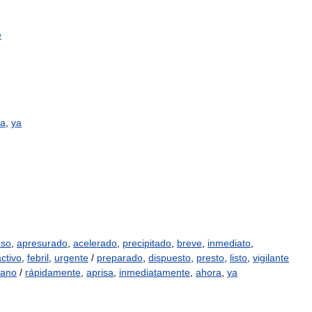
e
ra
,
ya
oso
,
apresurado
,
acelerado
,
precipitado
,
breve
,
inmediato
,
activo
,
febril
,
urgente
/
preparado
,
dispuesto
,
presto
,
listo
,
vigilante
rano
/
rápidamente
,
aprisa
,
inmediatamente
,
ahora
,
ya