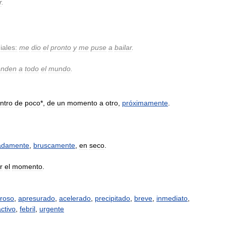
r
.
iales:
me
dio
el
pronto
y
me
puse
a
bailar
.
enden
a
todo
el
mundo
.
ntro
de
poco
*,
de
un
momento
a
otro
,
próximamente
.
adamente
,
bruscamente
,
en
seco
.
r
el
momento
.
roso
,
apresurado
,
acelerado
,
precipitado
,
breve
,
inmediato
,
activo
,
febril
,
urgente