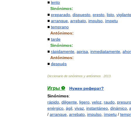
■
lento
Sinónimos:
■
preparado
,
dispuesto
,
presto
,
listo
,
vigilant
■
arranque
,
arrebato
,
impulso
,
ímpetu
■
temprano
Antónimos:
■
tarde
Sinónimos:
■
rápidamente
,
aprisa
,
inmediatamente
,
aho
Antónimos:
■
después
Diccionario
de
sinónimos
y
antónimos
.
2013
.
Игры ⚽
Нужен реферат?
Sinónimos
:
rápido
,
diligente
,
ligero
,
veloz
,
raudo
,
presur
enérgico
,
ágil
,
vivaz
,
instantáneo
,
dinámico
,
/
arranque
,
arrebato
,
impulso
,
ímpetu
/
temp