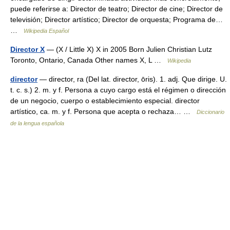
puede referirse a: Director de teatro; Director de cine; Director de
televisión; Director artístico; Director de orquesta; Programa de…
…
Wikipedia Español
Director X
— (X / Little X) X in 2005 Born Julien Christian Lutz
Toronto, Ontario, Canada Other names X, L …
Wikipedia
director
— director, ra (Del lat. director, ōris). 1. adj. Que dirige. U.
t. c. s.) 2. m. y f. Persona a cuyo cargo está el régimen o dirección
de un negocio, cuerpo o establecimiento especial. director
artístico, ca. m. y f. Persona que acepta o rechaza… …
Diccionario
de la lengua española