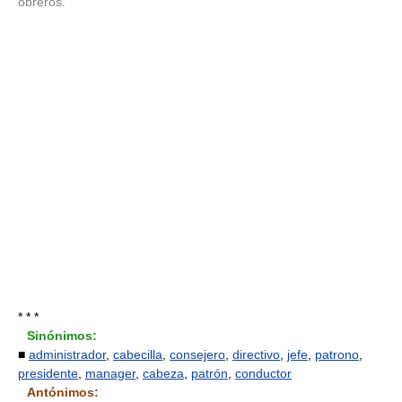
obreros.
* * *
Sinónimos:
■
administrador
,
cabecilla
,
consejero
,
directivo
,
jefe
,
patrono
,
presidente
,
manager
,
cabeza
,
patrón
,
conductor
Antónimos: