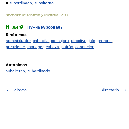
■
subordinado
,
subalterno
Diccionario de sinónimos y antónimos
.
2013
.
Игры ⚽
Нужна курсовая?
Sinónimos
:
administrador
,
cabecilla
,
consejero
,
directivo
,
jefe
,
patrono
,
presidente
,
manager
,
cabeza
,
patrón
,
conductor
Antónimos
:
subalterno
,
subordinado
directo
directorio